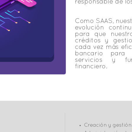
responsable de los
Como SAAS, nuestr
evolución contin
para que nuestr
créditos y gest
cada vez más efic
bancario para a
servicios y fu
financiero.
Creación y gestión 