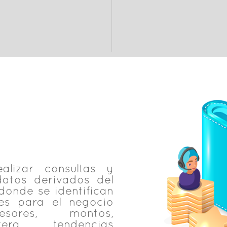
lizar consultas y
 datos derivados del
 donde se identifican
ves para el negocio
sores, montos,
era, tendencias