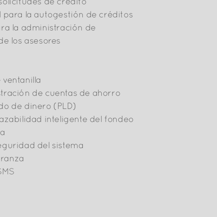
olicitudes de crédito
 para la autogestión de créditos
ra la administración de
de los asesores
ventanilla
tración de cuentas de ahorro
do de dinero (PLD)
azabilidad inteligente del fondeo
ía
eguridad del sistema
branza
 SMS