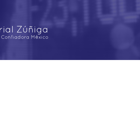
ial Zúñiga
a Confiadora México