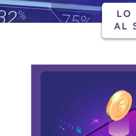
LO
AL 